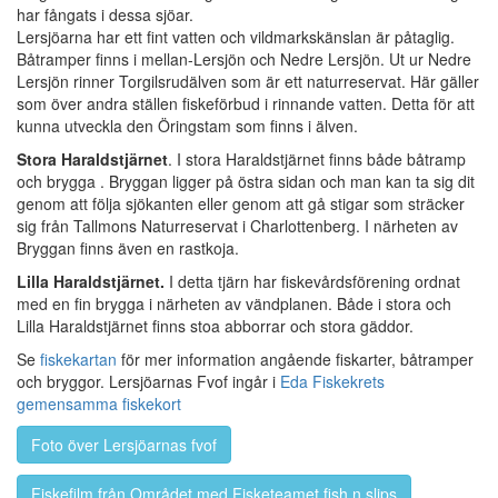
har fångats i dessa sjöar.
Lersjöarna har ett fint vatten och vildmarkskänslan är påtaglig.
Båtramper finns i mellan-Lersjön och Nedre Lersjön. Ut ur Nedre
Lersjön rinner Torgilsrudälven som är ett naturreservat. Här gäller
som över andra ställen fiskeförbud i rinnande vatten. Detta för att
kunna utveckla den Öringstam som finns i älven.
Stora Haraldstjärnet
. I stora Haraldstjärnet finns både båtramp
och brygga . Bryggan ligger på östra sidan och man kan ta sig dit
genom att följa sjökanten eller genom att gå stigar som sträcker
sig från Tallmons Naturreservat i Charlottenberg. I närheten av
Bryggan finns även en rastkoja.
Lilla Haraldstjärnet.
I detta tjärn har fiskevårdsförening ordnat
med en fin brygga i närheten av vändplanen. Både i stora och
Lilla Haraldstjärnet finns stoa abborrar och stora gäddor.
Se
fiskekartan
för mer information angående fiskarter, båtramper
och bryggor. Lersjöarnas Fvof ingår i
Eda Fiskekrets
gemensamma fiskekort
Foto över Lersjöarnas fvof
Fiskefilm från Området med Fisketeamet fish n slips