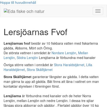
Hoppa till huvudinnehåll
Visa/
meny
Lersjöarnas Fvof
Lersjöarnas fvof
består av 10 fiskbara vatten med fiskarterna
gädda, Abborre, Mört och Öring.
De största vattnen i området är
Nordare Lersjön
,
Mellan
Lersjön
,
Södra Lersjön
Lersjöarna är förbundna med kanaler
Övriga större vatten i området är
Stora Haraldstjärnet
,
Lilla
Haraldstjärnet
,
Stora Skålltjärnet
Stora Skålltjärnet
garanterar fångster av gädda. I detta vatten
man gärna ta upp all gädda. Båt finns att låna i vattnet om man
kontaktar styrelsen i föreningen först.
Lersjöarna
är förbundna med kanaler och de heter Norra
Lersjön, mellan-Lersjön och nedre Lersjön. I dessa tre sjöar
fångas stora abborrar och gäddor . Flertalet gäddor över 10 kg