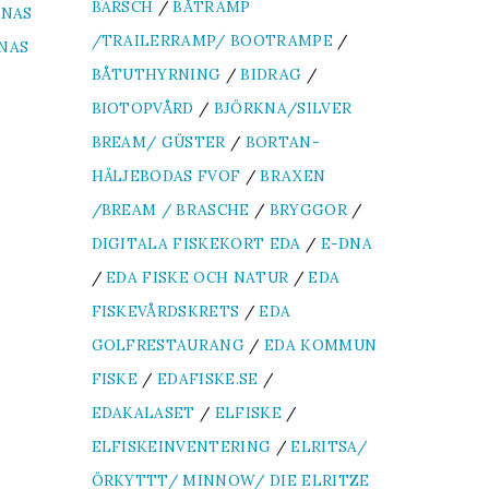
BARSCH
/
BÅTRAMP
RNAS
/TRAILERRAMP/ BOOTRAMPE
/
NAS
BÅTUTHYRNING
/
BIDRAG
/
BIOTOPVÅRD
/
BJÖRKNA/SILVER
BREAM/ GÜSTER
/
BORTAN-
HÄLJEBODAS FVOF
/
BRAXEN
/BREAM / BRASCHE
/
BRYGGOR
/
DIGITALA FISKEKORT EDA
/
E-DNA
/
EDA FISKE OCH NATUR
/
EDA
FISKEVÅRDSKRETS
/
EDA
GOLFRESTAURANG
/
EDA KOMMUN
FISKE
/
EDAFISKE.SE
/
EDAKALASET
/
ELFISKE
/
ELFISKEINVENTERING
/
ELRITSA/
ÖRKYTTT/ MINNOW/ DIE ELRITZE