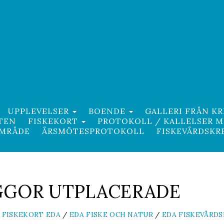
UPPLEVELSER
BOENDE
GALLERI FRÅN K
TEN
FISKEKORT
PROTOKOLL / KALLELSER 
OMRÅDE
ÅRSMÖTESPROTOKOLL
FISKEVÅRDSK
GGOR UTPLACERADE
 FISKEKORT EDA
/
EDA FISKE OCH NATUR
/
EDA FISKEVÅRD