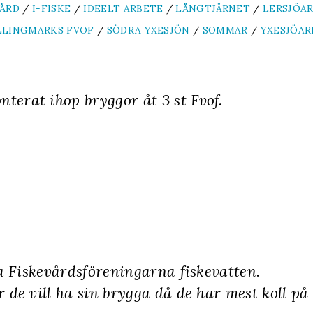
VÅRD
/
I-FISKE
/
IDEELT ARBETE
/
LÅNGTJÄRNET
/
LERSJÖA
LLINGMARKS FVOF
/
SÖDRA YXESJÖN
/
SOMMAR
/
YXESJÖAR
terat ihop bryggor åt 3 st Fvof.
ra Fiskevårdsföreningarna fiskevatten.
 de vill ha sin brygga då de har mest koll på