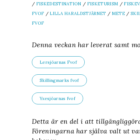
/
FISKEDESTINATION
/
FISKETURISM
/
FISKE
FVOF
/
LILLA HARALDSTJÄRNET
/
METE
/
SKI
FVOF
Denna veckan har leverat samt mon
Lersjöarnas Fvof
Skillingmarks fvof
Yxesjöarnas fvof
Detta är en del i att tillgängliggö
Föreningarna har själva valt ut var