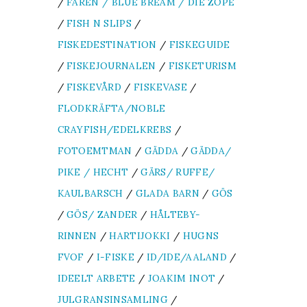
/
FAREN / BLUE BREAM / DIE ZOPE
/
FISH N SLIPS
/
FISKEDESTINATION
/
FISKEGUIDE
/
FISKEJOURNALEN
/
FISKETURISM
/
FISKEVÅRD
/
FISKEVASE
/
FLODKRÄFTA/NOBLE
CRAYFISH/EDELKREBS
/
FOTOEMTMAN
/
GÄDDA
/
GÄDDA/
PIKE / HECHT
/
GÄRS/ RUFFE/
KAULBARSCH
/
GLADA BARN
/
GÖS
/
GÖS/ ZANDER
/
HÅLTEBY-
RINNEN
/
HARTIJOKKI
/
HUGNS
FVOF
/
I-FISKE
/
ID/IDE/AALAND
/
IDEELT ARBETE
/
JOAKIM INOT
/
JULGRANSINSAMLING
/