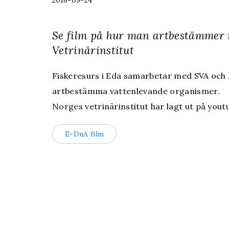
2018-09-24
Se film på hur man artbestämmer m
Vetrinärinstitut
Fiskeresurs i Eda samarbetar med SVA och L
artbestämma vattenlevande organismer.
Norges vetrinärinstitut har lagt ut på yout
E-DnA film