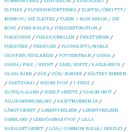
KOMMUN FISKE
/
EDAFISKE.SE
/
EDAKALASET
/
ELFISKE
/
ELFISKEINVENTERING
/
ELRITSA/ÖRKYTTT/
MINNOW/ DIE ELRITZE
/
FAREN / BLUE BREAM / DIE
ZOPE
/
FISH N SLIPS
/
FISKEDESTINATION
/
FISKEGUIDE
/
FISKEJOURNALEN
/
FISKETURISM
/
FISKEVÅRD
/
FISKEVASE
/
FLODKRÄFTA/NOBLE
CRAYFISH/EDELKREBS
/
FOTOEMTMAN
/
GÄDDA
/
GÄDDA/ PIKE / HECHT
/
GÄRS/ RUFFE/ KAULBARSCH
/
GLADA BARN
/
GÖS
/
GÖS/ ZANDER
/
HÅLTEBY-RINNEN
/
HARTIJOKKI
/
HUGNS FVOF
/
I-FISKE
/
ID/IDE/AALAND
/
IDEELT ARBETE
/
JOAKIM INOT
/
JULGRANSINSAMLING
/
KRÄFTMANNEN AB
/
LÅNGTJÄRNET
/
LÄNSSTYRELSEN
/
LÄNSSTYRELSEN
VÄRMLAND
/
LERSJÖARNAS FVOF
/
LILLA
HARALDSTJÄRNET
/
LÖJA/ COMMON BLEAK/ UKKELEI
/