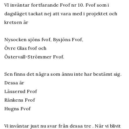
VI inväntar fortfarande Fvof nr 10. Fvof som i
dagsläget tackat nej att vara med i projektet och
kretsen är
Nysocken sjöns fvof, Bysjöns Fvof,
Övre Glas fvof och
Östervall-Strömmer Fvof.
Sen finns det några som ännu inte har bestämt sig.
Dessa är
Lässerud Fvof
Ränkens Fvof
Hugns Fvof
Vi inväntar just nu svar från dessa tre . När vi blivit