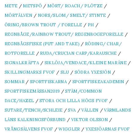
METE
/
METSPÖ
/
MÖRT/ ROACH/ PLÖTZE
/
MÖRTÄLVEN
/
NORS/SLOM/ SMELT/ STINTE
/
ÖRING/BROWN TROUT / FORELLE
/
PH
/
REGNBÅGE/RAINBOW TROUT/ REGENBOGEFORELLE
/
REGNBÅGSFISKE (PUT AND TAKE)
/
RÖDING/ CHAR/
ROTFORELLE
/
RUDA/CRUCIAN CARP/KARAUSCHE
/
SIGNALKRÄFTA
/
SIKLÖJA/VENDACE/KLEINE MARÄNE
/
SKILLINGMARKS FVOF
/
SLU
/
SÖDRA YXESJÖN
/
SOMMAR
/
SPORTFISKARNA
/
SPORTFISKEAKADEMIN
/
SPORTFISKEMÄSSAN2019
/
STÄM/COMMON
DACE/HAZEL
/
STORA OCH LILLA HÖGS FVOF
/
SUTARE/TENCH/SCHLEIE
/
SVA
/
VÄLLEN
/
VÄRMLANDS
LÄNS KALKNINGSFÖRBUND
/
VIKTOR OLSSON
/
VRÅNGSÄLVENS FVOF
/
WIGGLER
/
YXESJÖARNAS FVOF