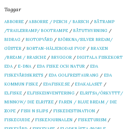
Taggar
ABBORRE
/
ABBORRE / PERCH / BARSCH
/
BÅTRAMP
/TRAILERRAMP/ BOOTRAMPE
/
BÅTUTHYRNING
/
BIDRAG
/
BIOTOPVÅRD
/
BJÖRKNA/SILVER BREAM/
GÜSTER
/
BORTAN-HÄLJEBODAS FVOF
/
BRAXEN
/BREAM / BRASCHE
/
BRYGGOR
/
DIGITALA FISKEKORT
EDA
/
E-DNA
/
EDA FISKE OCH NATUR
/
EDA
FISKEVÅRDSKRETS
/
EDA GOLFRESTAURANG
/
EDA
KOMMUN FISKE
/
EDAFISKE.SE
/
EDAKALASET
/
ELFISKE
/
ELFISKEINVENTERING
/
ELRITSA/ÖRKYTTT/
MINNOW/ DIE ELRITZE
/
FAREN / BLUE BREAM / DIE
ZOPE
/
FISH N SLIPS
/
FISKEDESTINATION
/
FISKEGUIDE
/
FISKEJOURNALEN
/
FISKETURISM
/
FISKEVÅRD
/
FISKEVASE
/
FLODKRÄFTA/NOBLE