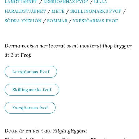
LÅNGTJÄRNET
/
LERSJÖARNAS FVOF
/
LILLA
HARALDSTJÄRNET
/
METE
/
SKILLINGMARKS FVOF
/
SÖDRA YXESJÖN
/
SOMMAR
/
YXESJÖARNAS FVOF
Denna veckan har leverat samt monterat ihop bryggor
åt 3 st Fvof.
Lersjöarnas Fvof
Skillingmarks fvof
Yxesjöarnas fvof
Detta är en del i att tillgängliggöra