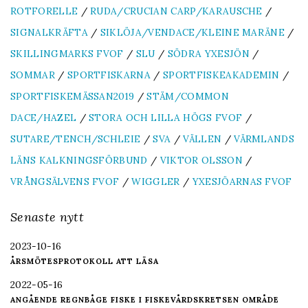
ROTFORELLE
/
RUDA/CRUCIAN CARP/KARAUSCHE
/
SIGNALKRÄFTA
/
SIKLÖJA/VENDACE/KLEINE MARÄNE
/
SKILLINGMARKS FVOF
/
SLU
/
SÖDRA YXESJÖN
/
SOMMAR
/
SPORTFISKARNA
/
SPORTFISKEAKADEMIN
/
SPORTFISKEMÄSSAN2019
/
STÄM/COMMON
DACE/HAZEL
/
STORA OCH LILLA HÖGS FVOF
/
SUTARE/TENCH/SCHLEIE
/
SVA
/
VÄLLEN
/
VÄRMLANDS
LÄNS KALKNINGSFÖRBUND
/
VIKTOR OLSSON
/
VRÅNGSÄLVENS FVOF
/
WIGGLER
/
YXESJÖARNAS FVOF
Senaste nytt
2023-10-16
ÅRSMÖTESPROTOKOLL ATT LÄSA
2022-05-16
ANGÅENDE REGNBÅGE FISKE I FISKEVÅRDSKRETSEN OMRÅDE