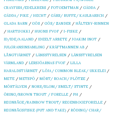
CRAYFISH/EDELKREBS
/
FOTOEMTMAN
/
GÄDDA
/
GÄDDA/ PIKE / HECHT
/
GÄRS/ RUFFE/ KAULBARSCH
/
GLADA BARN
/
GÖS
/
GÖS/ ZANDER
/
HÅLTEBY-RINNEN
/
HARTIJOKKI
/
HUGNS FVOF
/
I-FISKE
/
ID/IDE/AALAND
/
IDEELT ARBETE
/
JOAKIM INOT
/
JULGRANSINSAMLING
/
KRÄFTMANNEN AB
/
LÅNGTJÄRNET
/
LÄNSSTYRELSEN
/
LÄNSSTYRELSEN
VÄRMLAND
/
LERSJÖARNAS FVOF
/
LILLA
HARALDSTJÄRNET
/
LÖJA/ COMMON BLEAK/ UKKELEI
/
METE
/
METSPÖ
/
MÖRT/ ROACH/ PLÖTZE
/
MÖRTÄLVEN
/
NORS/SLOM/ SMELT/ STINTE
/
ÖRING/BROWN TROUT / FORELLE
/
PH
/
REGNBÅGE/RAINBOW TROUT/ REGENBOGEFORELLE
/
REGNBÅGSFISKE (PUT AND TAKE)
/
RÖDING/ CHAR/