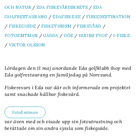
OCH NATUR
/
EDA FISKEVÅRDSKRETS
/
EDA
GOLFRESTAURANG
/
EDAFISKE.SE
/
FISKEDESTINATION
/
FISKEGUIDE
/
FISKETURISM
/
FISKEVÅRD
/
FOTOEMTMAN
/
GÄDDA
/
GÖS
/
HUGNS FVOF
/
I-FISKE
/
VIKTOR OLSSON
Lördagen den 11 maj anordande Eda golfklubb ihop med
Eda golfrestaurang en familjedag på Noresund.
Fiskeresurs i Eda var där och informerade om projektet
samt snackade hållbar fiskevård.
FotoEmtman
var även med och visade upp sin fotoutrustning och
berättade om sin andra syssla som fiskeguide.