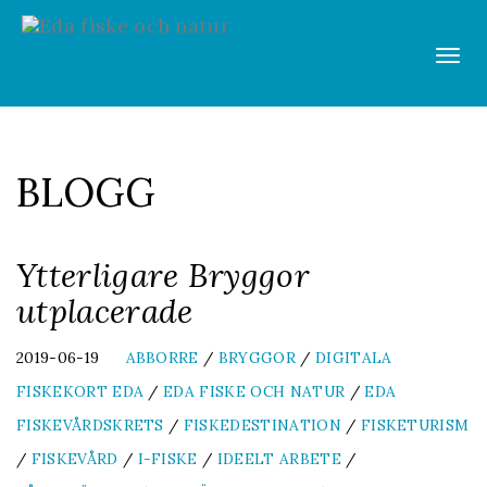
Vis
men
BLOGG
Ytterligare Bryggor
utplacerade
2019-06-19
ABBORRE
/
BRYGGOR
/
DIGITALA
FISKEKORT EDA
/
EDA FISKE OCH NATUR
/
EDA
FISKEVÅRDSKRETS
/
FISKEDESTINATION
/
FISKETURISM
/
FISKEVÅRD
/
I-FISKE
/
IDEELT ARBETE
/