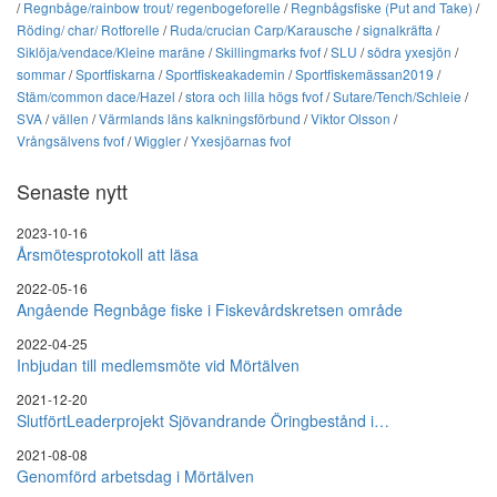
/
Regnbåge/rainbow trout/ regenbogeforelle
/
Regnbågsfiske (Put and Take)
/
Röding/ char/ Rotforelle
/
Ruda/crucian Carp/Karausche
/
signalkräfta
/
Siklöja/vendace/Kleine maräne
/
Skillingmarks fvof
/
SLU
/
södra yxesjön
/
sommar
/
Sportfiskarna
/
Sportfiskeakademin
/
Sportfiskemässan2019
/
Stäm/common dace/Hazel
/
stora och lilla högs fvof
/
Sutare/Tench/Schleie
/
SVA
/
vällen
/
Värmlands läns kalkningsförbund
/
Viktor Olsson
/
Vrångsälvens fvof
/
Wiggler
/
Yxesjöarnas fvof
Senaste nytt
2023-10-16
Årsmötesprotokoll att läsa
2022-05-16
Angående Regnbåge fiske i Fiskevårdskretsen område
2022-04-25
Inbjudan till medlemsmöte vid Mörtälven
2021-12-20
SlutförtLeaderprojekt Sjövandrande Öringbestånd i…
2021-08-08
Genomförd arbetsdag i Mörtälven