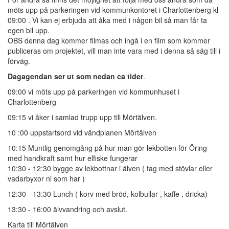
möts upp på parkeringen vid kommunkontoret i Charlottenberg kl
09:00 . Vi kan ej erbjuda att åka med i någon bil så man får ta
egen bil upp.
OBS denna dag kommer filmas och ingå i en film som kommer
publiceras om projektet, vill man inte vara med i denna så säg till i
förväg.
Dagagendan ser ut som nedan ca tider
.
09:00 vi möts upp på parkeringen vid kommunhuset i
Charlottenberg
09:15 vi åker i samlad trupp upp till Mörtälven.
10 :00 uppstartsord vid vändplanen Mörtälven
10:15 Muntlig genomgång på hur man gör lekbotten för Öring
med handkraft samt hur elfiske fungerar
10:30 - 12:30 bygge av lekbottnar i älven ( tag med stövlar eller
vadarbyxor ni som har )
12:30 - 13:30 Lunch ( korv med bröd, kolbullar , kaffe , dricka)
13:30 - 16:00 älvvandring och avslut.
Karta till Mörtälven