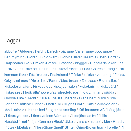
Taggar
abborre
/
Abborre / Perch / Barsch
/
båtramp /trailerramp/ bootrampe
/
Båtuthyrning
/
Bidrag
/
Biotopvård
/
Björkna/silver Bream/ Güster
/
Bortan-
Häljebodas Fvof
/
Braxen /Bream / Brasche
/
bryggor
/
Digitala fiskekort Eda
/
E-dNa
/
Eda fiske och natur
/
Eda fiskevårdskrets
/
Eda Golfrestaurang
/
Eda
kommun fiske
/
Edafiske.se
/
Edakalaset
/
Elfiske
/
elfiskeinventering
/
Elritsa/
Örkyttt/ minnow/ Die elritze
/
Faren / blue bream / Die zope
/
Fish n slips
/
Fiskedestination
/
Fiskeguide
/
Fiskejournalen
/
Fisketurism
/
Fiskevård
/
Fiskevase
/
Flodkräfta/noble crayfish/edelkrebs
/
FotoEmtman
/
gädda
/
Gädda/ Pike / Hecht
/
Gärs/ Ruffe/ Kaulbarsch
/
Glada barn
/
Gös
/
Gös/
Zander
/
Hålteby-Rinnen
/
Hartijokki
/
Hugns Fvof
/
I-fiske
/
Id/ide/Aaland
/
Ideelt arbete
/
Joakim Inot
/
julgransinsamling
/
Kräftmannen AB
/
Långtjärnet
/
Länsstyrelsen
/
Länsstyrelsen Värmland
/
Lersjöarnas fvof
/
Lilla
Haraldstjärnet
/
Löja/ Common Bleak/ Ukkelei
/
mete
/
metspö
/
Mört/ Roach/
Plötze
/
Mörtälven
/
Nors/Slom/ Smelt/ Stinte
/
Öring/Brown trout / Forelle
/
PH