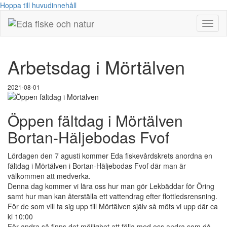
Hoppa till huvudinnehåll
Visa/
meny
Arbetsdag i Mörtälven
2021-08-01
Öppen fältdag i Mörtälven
Bortan-Häljebodas Fvof
Lördagen den 7 agusti kommer Eda fiskevårdskrets anordna en
fältdag i Mörtälven i Bortan-Häljebodas Fvof där man är
välkommen att medverka.
Denna dag kommer vi lära oss hur man gör Lekbäddar för Öring
samt hur man kan återställa ett vattendrag efter flottledsrensning.
För de som vill ta sig upp till Mörtälven själv så möts vi upp där ca
kl 10:00
För andra så finns det möjlighet att följa med oss andra som då